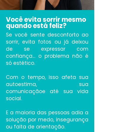
Você
evita sorrir
mesmo
quando está feliz?
Se você sente desconforto ao
sorrir, evita fotos ou já deixou
de se expressar com
confiança… o problema não é
só estético.
Com o tempo, isso afeta sua
autoestima, sua
comunicaçãoe até sua vida
social.
E a maioria das pessoas adia a
solução por medo, insegurança
ou falta de orientação.