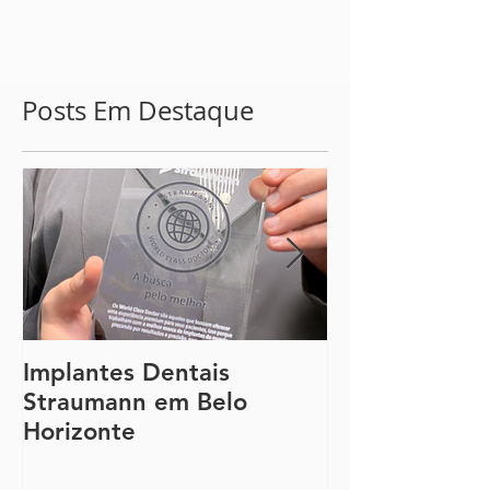
Posts Em Destaque
Implantes Dentais
Guia Complet
Straumann em Belo
Lente de Con
Horizonte
e a Faceta de