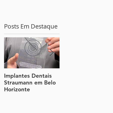
Posts Em Destaque
Implantes Dentais
Guia Completo
Straumann em Belo
sobre a Lente de
Horizonte
Contato Dental e a
Faceta de Porcelan