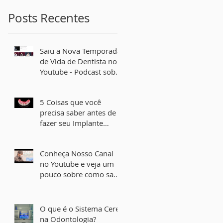
Posts Recentes
Saiu a Nova Temporada
de Vida de Dentista no
Youtube - Podcast sobre
Implante Dental e Lente
de Contato Dental
5 Coisas que você
precisa saber antes de
fazer seu Implante
Dentário
Conheça Nosso Canal
no Youtube e veja um
pouco sobre como sao
feitos os Implantes
Dentais
O que é o Sistema Cerec
na Odontologia?