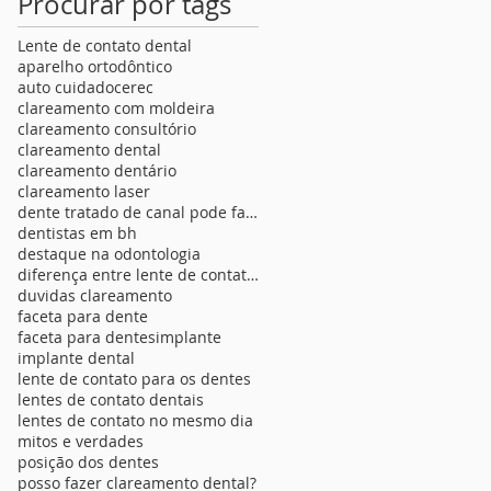
Procurar por tags
Lente de contato dental
aparelho ortodôntico
auto cuidado
cerec
clareamento com moldeira
clareamento consultório
clareamento dental
clareamento dentário
clareamento laser
dente tratado de canal pode fazer lente de contato
dentistas em bh
destaque na odontologia
diferença entre lente de contato para os dentes
duvidas clareamento
faceta para dente
faceta para dentes
implante
implante dental
lente de contato para os dentes
lentes de contato dentais
lentes de contato no mesmo dia
mitos e verdades
posição dos dentes
posso fazer clareamento dental?