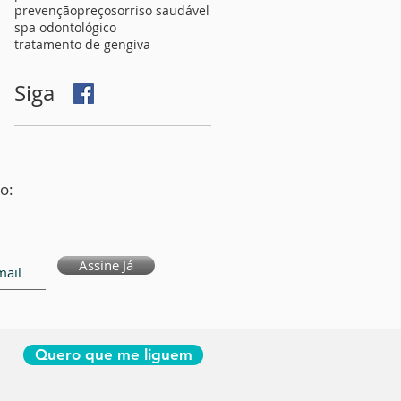
prevenção
preço
sorriso saudável
spa odontológico
tratamento de gengiva
Siga
o:
Assine Já
Quero que me liguem