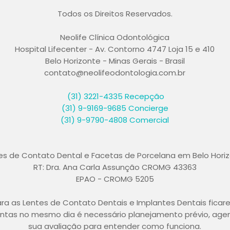
Todos os Direitos Reservados.
Neolife Clínica Odontológica
Hospital Lifecenter - Av. Contorno 4747 Loja 15 e 410
Belo Horizonte - Minas Gerais - Brasil
contato@neolifeodontologia.com.br
(31) 3221-4335
Recepção
(31) 9-9169-9685 Concierge
(31) 9-9790-4808 Comercial
es de Contato Dental e Facetas de Porcelana em Belo Hori
RT: Dra. Ana Carla Assunção CROMG 43363
EPAO - CROMG 5205
ra as Lentes de Contato Dentais e Implantes Dentais ficar
ntas no mesmo dia é necessário planejamento prévio, age
sua avaliação para entender como funciona.