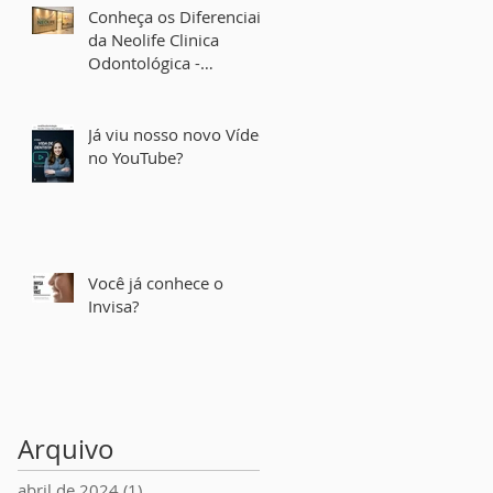
Conheça os Diferenciais
da Neolife Clinica
Odontológica -
Implantes Dentais em
Belo Horizonte
Já viu nosso novo Vídeo
no YouTube?
Você já conhece o
Invisa?
Arquivo
abril de 2024
(1)
1 post