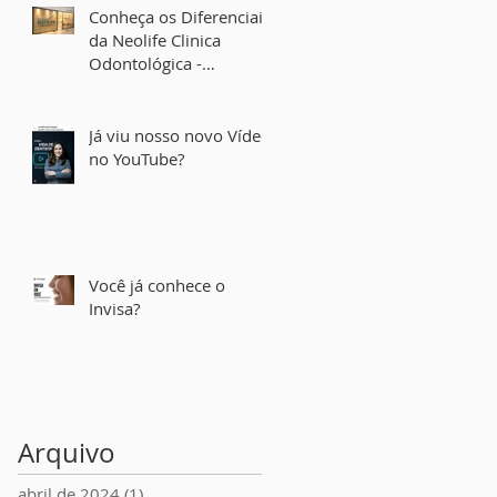
Conheça os Diferenciais
da Neolife Clinica
Odontológica -
Implantes Dentais em
Belo Horizonte
Já viu nosso novo Vídeo
no YouTube?
Você já conhece o
Invisa?
Arquivo
abril de 2024
(1)
1 post