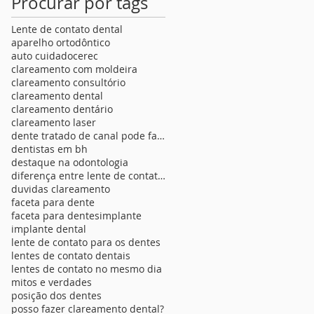
Procurar por tags
Lente de contato dental
aparelho ortodôntico
auto cuidado
cerec
clareamento com moldeira
clareamento consultório
clareamento dental
clareamento dentário
clareamento laser
dente tratado de canal pode fazer lente de contato
dentistas em bh
destaque na odontologia
diferença entre lente de contato para os dentes
duvidas clareamento
faceta para dente
faceta para dentes
implante
implante dental
lente de contato para os dentes
lentes de contato dentais
lentes de contato no mesmo dia
mitos e verdades
posição dos dentes
posso fazer clareamento dental?