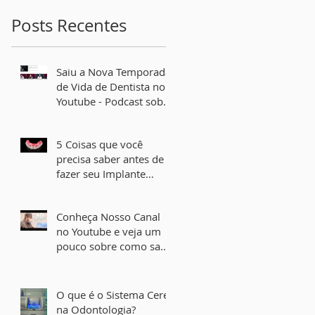
Posts Recentes
Saiu a Nova Temporada
de Vida de Dentista no
Youtube - Podcast sobre
Implante Dental e Lente
de Contato Dental
5 Coisas que você
precisa saber antes de
fazer seu Implante
Dentário
Conheça Nosso Canal
no Youtube e veja um
pouco sobre como sao
feitos os Implantes
Dentais
O que é o Sistema Cerec
na Odontologia?