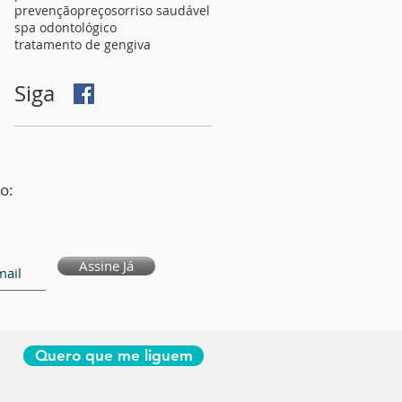
prevenção
preço
sorriso saudável
spa odontológico
tratamento de gengiva
Siga
o:
Assine Já
Quero que me liguem