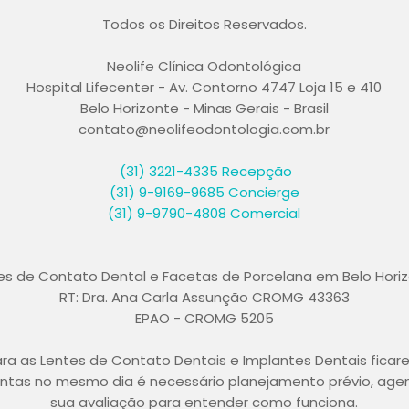
Todos os Direitos Reservados.
Neolife Clínica Odontológica
Hospital Lifecenter - Av. Contorno 4747 Loja 15 e 410
Belo Horizonte - Minas Gerais - Brasil
contato@neolifeodontologia.com.br
(31) 3221-4335
Recepção
(31) 9-9169-9685 Concierge
(31) 9-9790-4808 Comercial
es de Contato Dental e Facetas de Porcelana em Belo Hori
RT: Dra. Ana Carla Assunção CROMG 43363
EPAO - CROMG 5205
ra as Lentes de Contato Dentais e Implantes Dentais ficar
ntas no mesmo dia é necessário planejamento prévio, age
sua avaliação para entender como funciona.