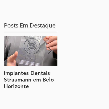
Posts Em Destaque
o
a
ir
Implantes Dentais
Guia Completo
Straumann em Belo
sobre a Lente de
Horizonte
Contato Dental e a
Faceta de Porcelan