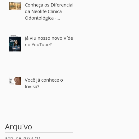
Conheça os Diferenciais
da Neolife Clinica
Odontológica -
Implantes Dentais em
Belo Horizonte
Já viu nosso novo Vídeo
no YouTube?
Você já conhece o
Invisa?
Arquivo
abril de 2024
(1)
1 post