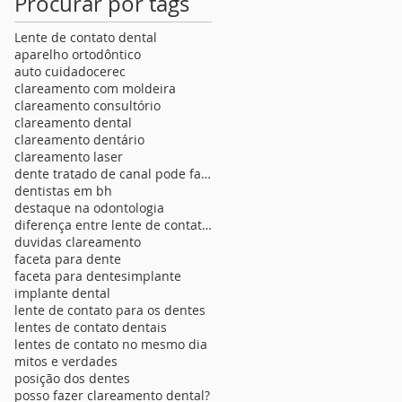
Procurar por tags
Lente de contato dental
aparelho ortodôntico
auto cuidado
cerec
clareamento com moldeira
clareamento consultório
clareamento dental
clareamento dentário
clareamento laser
dente tratado de canal pode fazer lente de contato
dentistas em bh
destaque na odontologia
diferença entre lente de contato para os dentes
duvidas clareamento
faceta para dente
faceta para dentes
implante
implante dental
lente de contato para os dentes
lentes de contato dentais
lentes de contato no mesmo dia
mitos e verdades
posição dos dentes
posso fazer clareamento dental?