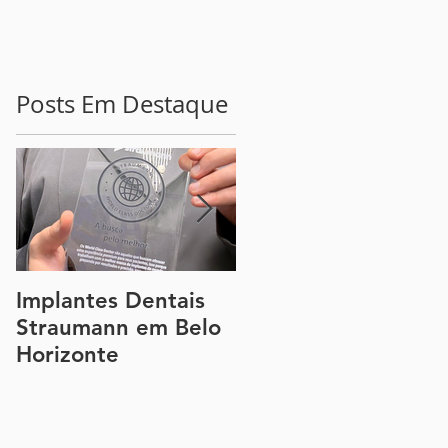
Posts Em Destaque
r
Implantes Dentais
Guia Completo
Straumann em Belo
sobre a Lente de
Horizonte
Contato Dental e a
Faceta de Porcelan