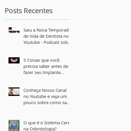
Posts Recentes
Saiu a Nova Temporada
de Vida de Dentista no
Youtube - Podcast sobre
Implante Dental e Lente
de Contato Dental
5 Coisas que você
precisa saber antes de
fazer seu Implante
Dentário
Conheça Nosso Canal
no Youtube e veja um
pouco sobre como sao
feitos os Implantes
Dentais
O que é o Sistema Cerec
na Odontologia?