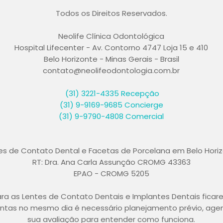
Todos os Direitos Reservados.
Neolife Clínica Odontológica
Hospital Lifecenter - Av. Contorno 4747 Loja 15 e 410
Belo Horizonte - Minas Gerais - Brasil
contato@neolifeodontologia.com.br
(31) 3221-4335
Recepção
(31) 9-9169-9685 Concierge
(31) 9-9790-4808 Comercial
es de Contato Dental e Facetas de Porcelana em Belo Hori
RT: Dra. Ana Carla Assunção CROMG 43363
EPAO - CROMG 5205
ra as Lentes de Contato Dentais e Implantes Dentais ficar
ntas no mesmo dia é necessário planejamento prévio, age
sua avaliação para entender como funciona.