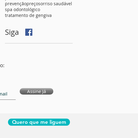
prevenção
preço
sorriso saudável
spa odontológico
tratamento de gengiva
Siga
o:
Assine Já
Quero que me liguem