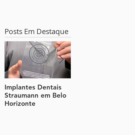
Posts Em Destaque
Implantes Dentais
Guia Completo
Straumann em Belo
sobre a Lente de
Horizonte
Contato Dental e a
Faceta de Porcelana