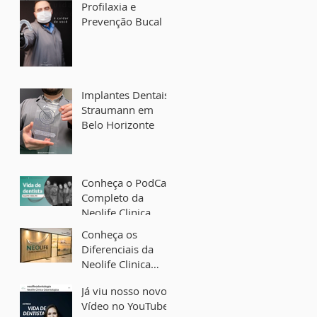
Profilaxia e
Prevenção Bucal
Implantes Dentais
Straumann em
Belo Horizonte
Conheça o PodCast
Completo da
Neolife Clinica
Odontológica.
Conheça os
Diferenciais da
Neolife Clinica
Odontológica -
Já viu nosso novo
Implantes Dentais
Vídeo no YouTube?
em Belo Horizonte