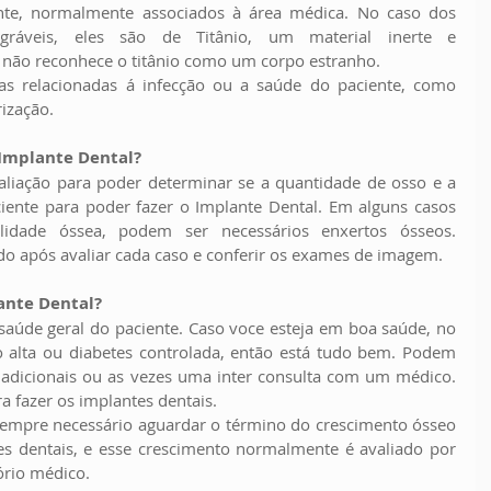
nte, normalmente associados à área médica. No caso dos 
egráveis, eles são de Titânio, um material inerte e 
o não reconhece o titânio como um corpo estranho.
s relacionadas á infecção ou a saúde do paciente, como 
ização.
Implante Dental?
liação para poder determinar se a quantidade de osso e a 
ciente para poder fazer o Implante Dental. Em alguns casos 
idade óssea, podem ser necessários enxertos ósseos. 
o após avaliar cada caso e conferir os exames de imagem.
ante Dental?
 saúde geral do paciente. Caso voce esteja em boa saúde, no 
alta ou diabetes controlada, então está tudo bem. Podem 
 adicionais ou as vezes uma inter consulta com um médico. 
ra fazer os implantes dentais.
sempre necessário aguardar o término do crescimento ósseo 
es dentais, e esse crescimento normalmente é avaliado por 
ório médico.