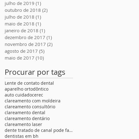
julho de 2019
(1)
1 post
outubro de 2018
(2)
2 posts
julho de 2018
(1)
1 post
maio de 2018
(1)
1 post
janeiro de 2018
(1)
1 post
dezembro de 2017
(1)
1 post
novembro de 2017
(2)
2 posts
agosto de 2017
(5)
5 posts
maio de 2017
(10)
10 posts
Procurar por tags
Lente de contato dental
aparelho ortodôntico
auto cuidado
cerec
clareamento com moldeira
clareamento consultório
clareamento dental
clareamento dentário
clareamento laser
dente tratado de canal pode fazer lente de contato
dentistas em bh