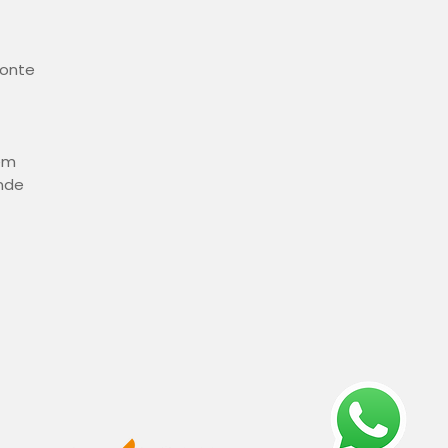
zonte
em
nde