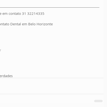
tre em contato 31 32214335
ontato Dental em Belo Horizonte
r
verdades