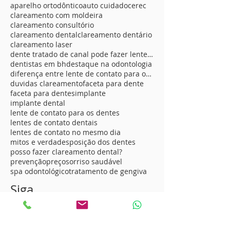
aparelho ortodôntico
auto cuidado
cerec
clareamento com moldeira
clareamento consultório
clareamento dental
clareamento dentário
clareamento laser
dente tratado de canal pode fazer lente de contato
dentistas em bh
destaque na odontologia
diferença entre lente de contato para os dentes
duvidas clareamento
faceta para dente
faceta para dentes
implante
implante dental
lente de contato para os dentes
lentes de contato dentais
lentes de contato no mesmo dia
mitos e verdades
posição dos dentes
posso fazer clareamento dental?
prevenção
preço
sorriso saudável
spa odontológico
tratamento de gengiva
Siga