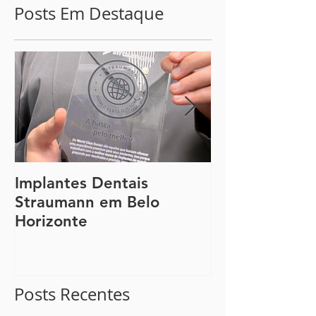
Posts Em Destaque
Implantes Dentais
Guia Complet
Straumann em Belo
Lente de Con
Horizonte
e a Faceta de
Posts Recentes